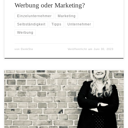
Werbung oder Marketing?
Einzelunternehmer
Marketing
Selbständigkeit
Tipps
Unternehmer
Werbung
von
DenkSte
Veröffentlicht am
Juni 30, 2023
Eine SWOT-Analyse ist eine einfache, bewährte Technik zur
Bewertung eines Unternehmens, einer Person oder einer Idee - und sie
hilft Dir bei der strategischen Planung.