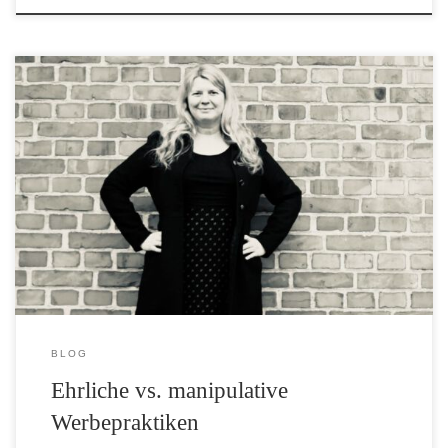
Ehrliche vs. manipulative Werbepraktiken - Kennst Du diese
Marketingtricks? Wenn Du diese Tricks und Werbepraktiken
durchschaust, kannst Du als Konsument viel bewusstere
Kaufentscheidungen treffen. Kleinen und lokalen Unternehmen
empfehle ich dringend, nur auf ehrliche Werbepraktiken zu setzen und
mit hoher Qualität sowie kundenorientiertem Service zu punkten.
BLOG
Ehrliche vs. manipulative
Werbepraktiken