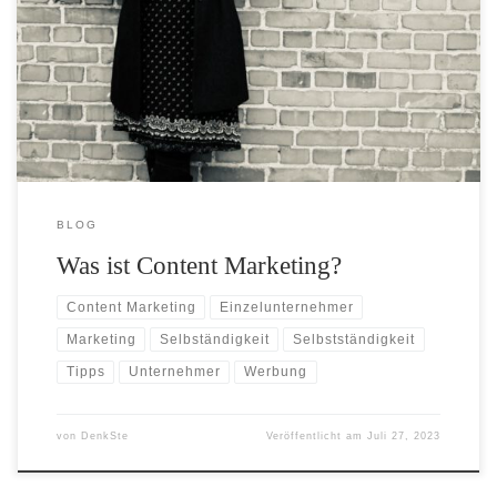
Was ist eigentlich Content Marketing und welche Maßnahmen sind
für Solo-Selbständige und kleine Unternehmen relevant?
BLOG
Was ist Content Marketing?
Content Marketing
Einzelunternehmer
Marketing
Selbständigkeit
Selbstständigkeit
Tipps
Unternehmer
Werbung
von
DenkSte
Veröffentlicht am
Juli 27, 2023