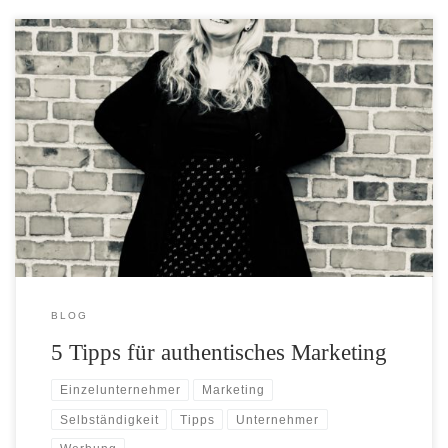
Ich bin überzeugte Befürworterin von authentischem Marketing und
empfehle Dir, Deine Werte und Produkte auf eine ehrliche,
transparente und glaubwürdige Weise zu kommunizieren. Das ist für
Dich als Kleinunternehmen oder Freelancer:in ganz besonders
wichtig, wenn Du eine echte und langfristige Verbindung zu Deinen
Kunden herstellen und ein positives Image erzeugen möchtest.
BLOG
5 Tipps für authentisches Marketing
Einzelunternehmer
Marketing
Selbständigkeit
Tipps
Unternehmer