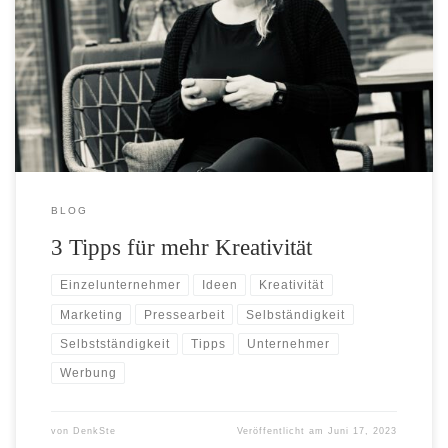
In der Ruhe liegt die Kraft, aber auch die Kreativität!
BLOG
3 Tipps für mehr Kreativität
Einzelunternehmer
Ideen
Kreativität
Marketing
Pressearbeit
Selbständigkeit
Selbstständigkeit
Tipps
Unternehmer
Werbung
von
DenkSte
Veröffentlicht am
Juni 17, 2023