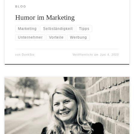
BLOG
Humor im Marketing
Marketing
Selbständigkeit
Tipps
Unternehmer
Vorteile
Werbung
von
DenkSte
Veröffentlicht am
Juni 4, 2023
Erfolgreiches Marketing für kleine Unternehmen Die 10 Basic-Tipps
für Deinen langfristigen Marketingerfolg Das solltest Du beachten und
umsetzen, damit Du Dich gegen die Wettbewerber am Markt
behaupten kannst, ganz gleich ob Du bereits seit längerem aktiv bist
oder neu gegründet hast: Kenne Deine Zielgruppe Bevor Du
überhaupt mit der Vermarktung […]