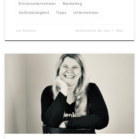
Einzelunternehmer
Marketing
Selbständigkeit
Tipps
Unternehmer
von
DenkSte
Veröffentlicht am
Juni 7, 2023
70% der Deutschen finden Werbung langweilig. Ich auch! Der
Großteil der Menschen möchte lieber, insbesondere auf Social Media,
unterhaltsame Inhalte konsumieren. Warum dann also nicht auch in
der Werbung mehr Humor wagen? Es ist nämlich erwiesen, dass
humorvolle Werbung viel besser im Gedächtnis bleibt und die
Menschen eher ein gutes Gefühl zur Marke entwickeln.