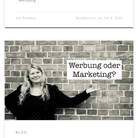
Werbung
von
DenkSte
Veröffentlicht am
Juli 9, 2023
Werbung oder Marketing? Beides! Du kannst die schönsten Ads
designen, teure Werbeanzeigen schalten, Flyer verteilen usw. - und
trotzdem keine Kunden gewinnen. Wenn Du am Markt vorbei wirbst,
bringt das nämlich alles nix. Nada. Niente. Wenn Deine Werbung
nichts bringt, dann fehlt Dir ganz bestimmt eine ganzheitliche
Marketingstrategie.
BLOG